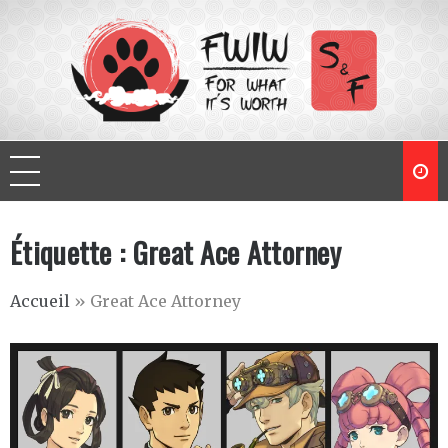
Skip
to
content
For What It's Worth
Y'a que les imbéciles qui changent pas d'avis
Étiquette :
Great Ace Attorney
Accueil
»
Great Ace Attorney