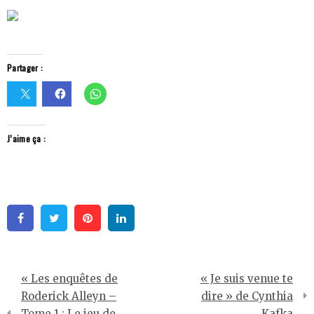
Partager :
J’aime ça :
Facebook
Twitter
Pinterest
Linkedin
Navigation
« Les enquêtes de
« Je suis venue te
de
Roderick Alleyn –
dire » de Cynthia
Tome 1 : Le jeu de
Kafka