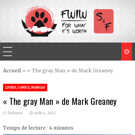
Skip
to
content
For What It's Worth
Y'a que les imbéciles qui changent pas d'avis
Accueil
»
« The gray Man » de Mark Greaney
LIVRES, COMICS, MANGAS
« The gray Man » de Mark Greaney
Sydouce
août 4, 2022
Temps de lecture :
4
minutes