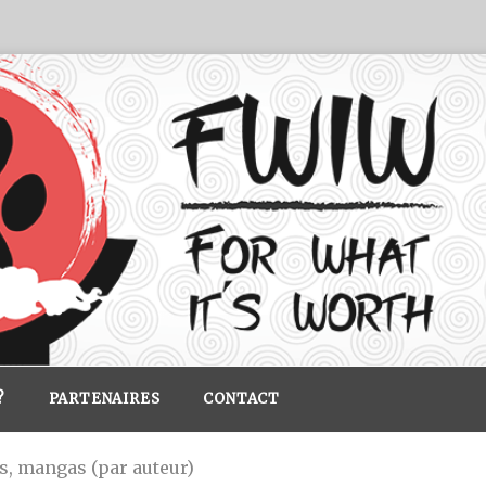
?
PARTENAIRES
CONTACT
cs, mangas (par auteur)