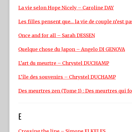
La vie selon Hope Nicely – Caroline DAY
Les filles pensent que… la vie de couple n’est p
Once and for all – Sarah DESSEN
Quelque chose du Japon – Angelo DI GENOVA
L’art du meurtre – Chrystel DUCHAMP
L’île des souvenirs – Chrystel DUCHAMP
Des meurtres zen (Tome 1) : Des meurtres qui f
E
Crossing the line – Simone ELKELES