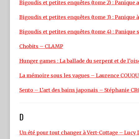
Bigoudis et petites enquêtes (tome 2) : Paniqu
Bigoudis et petites enquêtes (tome 3) : Panique
Bigoudis et petites enquêtes (tome 4) : Panique
Chobits – CLAMP
Hunger games : La ballade du serpent et de l’o
La mémoire sous les vagues – Laurence COUQ
Sento – L’art des bains japonais – Stéphanie 
D
Un été pour tout changer à Vert-Cottage – Lucy