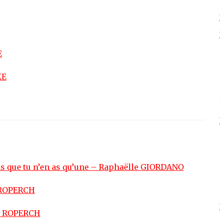
E
KE
 que tu n’en as qu’une – Raphaëlle GIORDANO
e ROPERCH
ie ROPERCH