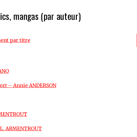
mics, mangas (par auteur)
nt par titre
MANO
 mort – Annie ANDERSON
 ARMENTROUT
er L. ARMENTROUT