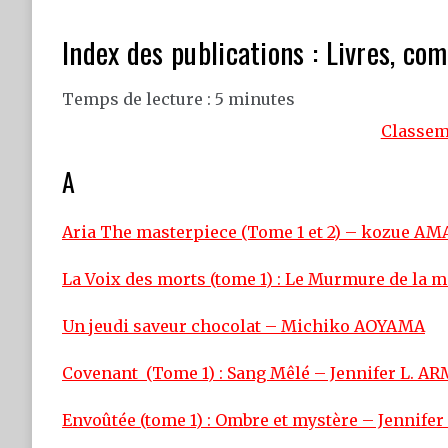
Index des publications : Livres, co
Temps de lecture :
5
minutes
Classeme
A
Aria The masterpiece (Tome 1 et 2) – kozue A
La Voix des morts (tome 1) : Le Murmure de la
Un jeudi saveur chocolat – Michiko AOYAMA
Covenant (Tome 1) : Sang Mêlé – Jennifer L.
Envoûtée (tome 1) : Ombre et mystère – Jennif