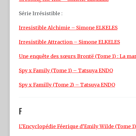
Série Irrésistible :
Irresistible Alchimie – Simone ELKELES
Irresistible Attraction – Simone ELKELES
Une enquête des sœurs Brontë (Tome 1) : La mar
Spy x Family (Tome 1) – Tatsuya ENDO
Spy x Familly (Tome 2) – Tatsuya ENDO
F
L’Encyclopédie Féerique d’Emily Wilde (Tome 