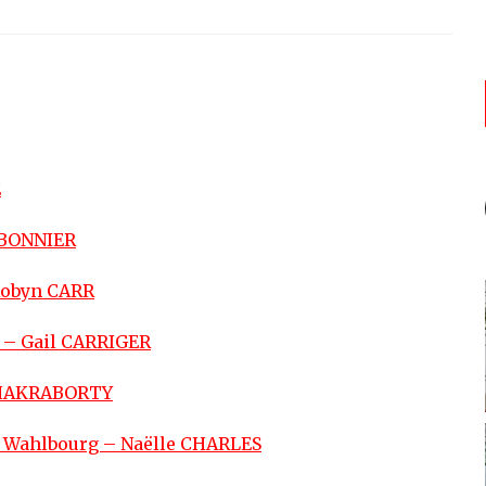
E
ARBONNIER
 Robyn CARR
e – Gail CARRIGER
. CHAKRABORTY
e à Wahlbourg – Naëlle CHARLES