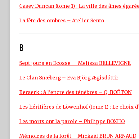
Casey Duncan (tome 1) : La ville des âmes éga
La fête des ombres – Atelier Sentō
B
Sept jours en Ecosse – Melissa BELLEVIGNE
Le Clan Snæberg – Eva Björg Ægisdóttir
Berserk : à l’encre des ténèbres – Q. BOËTON
Les héritières de Löwenhof (tome 1) : Le choix
Les morts ont la parole – Philippe BOXHO
Mémoires de la forêt – Mickaël BRUN-ARNAUD