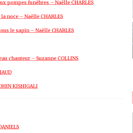
e aux pompes funèbres – Naëlle CHARLES
 à la noce – Naëlle CHARLES
 sous le sapin – Naëlle CHARLES
iseau chanteur – Suzanne COLLINS
UIAUD
CROHIN KISHIGALI
 DANIELS